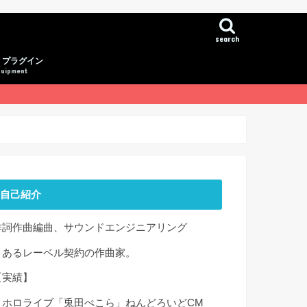
search
、プラグイン
quipment
自己紹介
作詞作曲編曲、サウンドエンジニアリング
とあるレーベル契約の作曲家。
【実績】
・ホロライブ「兎田ぺこら」ねんどろいどCM