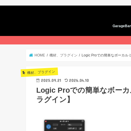
GarageBa
音楽製作テ
iOS Gara
macOS Ga
LogicPro編
HOME
機材、プラグイン
Logic Proでの簡単なボー
機材、プラグイン
2025.09.21
2026.04.10
Logic Proでの簡単な
ラグイン】