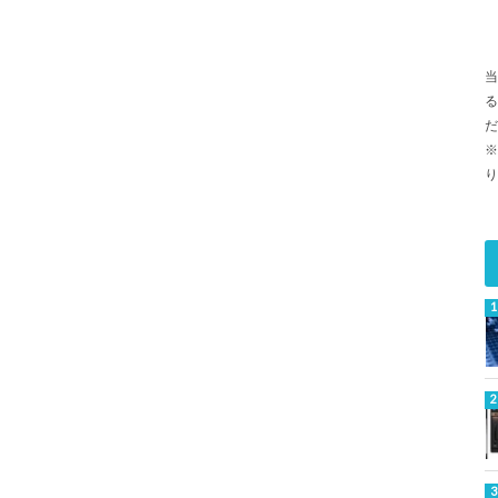
当
る
だ
※
り