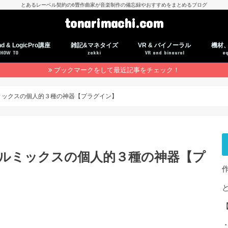
とあるレーベル契約の6畳作曲家が音楽制作の備忘録やおすすめをまとめるブログ
tonarimachi.com
nd & LogicPro講座
雑記&マネタイズ
VR & バイノーラル
機材
HOW TO
zakki
VR and binaural
e
ブックマークをして最近記事をチェック！
クニック
geBand (初〜中級者)
rageBand(初〜中級者)
カルミックスの個人的３種の神器【プラグイン】
ボーカルミックスの個人的３種の神器【プ