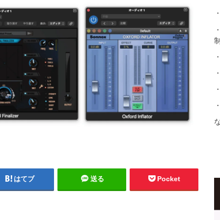
・
・
はてブ
送る
Pocket