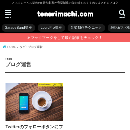
とあるレーベル契約の6畳作曲家が音楽制作の備忘録やおすすめをまとめるブログ
tonarimachi.com
menu
search
GarageBand講座
LogicPro講座
音楽制作テクニック
雑記&マネ
ブックマークをして最近記事をチェック！
HOME
タグ : ブログ運営
ブログ運営
wordpress、ブログ術
Twitterのフォローボタンにフ