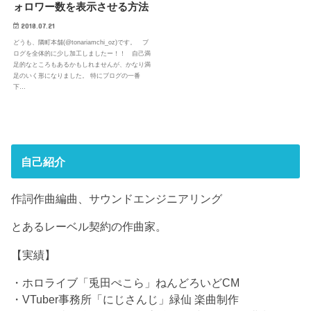
ォロワー数を表示させる方法
2018.07.21
どうも、隣町本舗(@tonariamchi_oz)です。 ブ
ログを全体的に少し加工しましたー！！ 自己満
足的なところもあるかもしれませんが、かなり満
足のいく形になりました。 特にブログの一番
下…
自己紹介
作詞作曲編曲、サウンドエンジニアリング
とあるレーベル契約の作曲家。
【実績】
・ホロライブ「兎田ぺこら」ねんどろいどCM
・VTuber事務所「にじさんじ」緑仙 楽曲制作