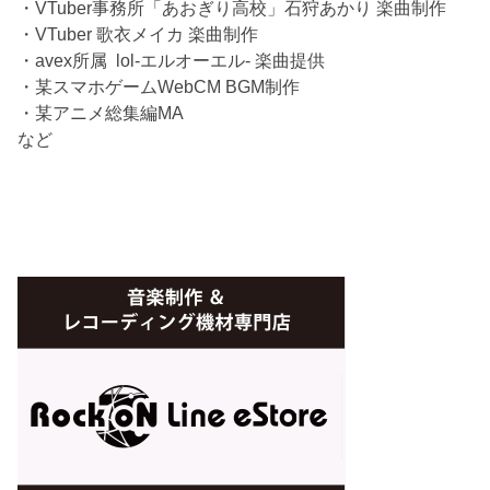
・VTuber事務所「あおぎり高校」石狩あかり 楽曲制作
・VTuber 歌衣メイカ 楽曲制作
・avex所属 lol-エルオーエル- 楽曲提供
・某スマホゲームWebCM BGM制作
・某アニメ総集編MA
など