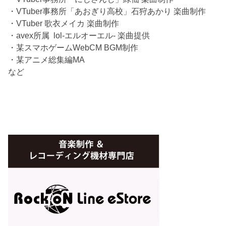
・VTuber事務所「あおぎり高校」石狩あかり 楽曲制作
・VTuber 歌衣メイカ 楽曲制作
・avex所属 lol-エルオーエル- 楽曲提供
・某スマホゲームWebCM BGM制作
・某アニメ総集編MA
など