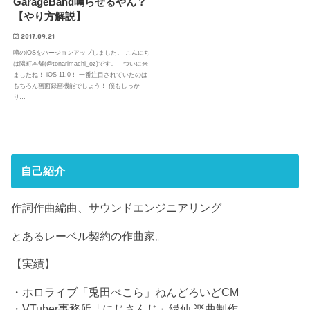
GarageBand鳴らせるやん？
【やり方解説】
2017.09.21
噂のiOSをバージョンアップしました。 こんにち
は隣町本舗(@tonarimachi_oz)です。 ついに来
ましたね！ iOS 11.0！ 一番注目されていたのは
もちろん画面録画機能でしょう！ 僕もしっか
り…
自己紹介
作詞作曲編曲、サウンドエンジニアリング
とあるレーベル契約の作曲家。
【実績】
・ホロライブ「兎田ぺこら」ねんどろいどCM
・VTuber事務所「にじさんじ」緑仙 楽曲制作