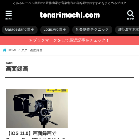
とあるレーベル契約の6畳作曲家が音楽制作の備忘録やおすすめをまとめるブログ
tonarimachi.com
menu
search
GarageBand講座
LogicPro講座
音楽制作テクニック
雑記&マネ
ブックマークをして最近記事をチェック！
HOME
タグ : 画面録画
画面録画
GarageBand講座
【iOS 11.0】画面録画で