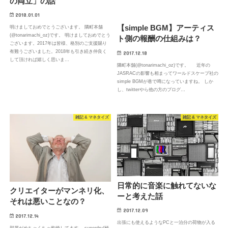
の両立」の話
2018.01.01
【simple BGM】アーティス
明けましておめでとうございます。 隣町本舗
(@tonarimachi_oz)です。 明けましておめでとう
ト側の報酬の仕組みは？
ございます。2017年は皆様、格別のご支援賜り
有難うございました。2018年も引き続き仲良く
2017.12.18
して頂ければ嬉しく思いま…
隣町本舗(@tonarimachi_oz)です。 近年の
JASRACの影響も相まってワールドスケープ社の
simple BGMが巷で噂になっていますね。 しか
し、twitterやら他の方のブログ…
雑記 & マネタイズ
雑記 & マネタイズ
日常的に音楽に触れてないな
クリエイターがマンネリ化、
ーと考えた話
それは悪いことなの？
2017.12.09
2017.12.14
出張にも使えるようなPCと一泊分の荷物が入る
部屋がめちゃくちゃ乾燥してます。 superdry(極