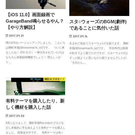
【iOS 11.0】画面録画で
GarageBand鳴らせるやん？
スタ○ウォーズのBGM(劇伴)
【やり方解説】
であることに気付いた話
2017.09.21
2017.09.16
噂のiOSをバージョンアップしました。 こんにち
生まれて初めてスターウォ○ズを観てます。 隣町
は隣町本舗(@tonarimachi_oz)です。 ついに来
本舗(@tonarimachi_oz)です。 学生時代は映画
ましたね！ iOS 11.0！ 一番注目されていたのは
が好きでよく観てたのですが、スターウォ○ズは
もちろん画面録画機能でしょう！ 僕もしっか
ずっと観ようと思いながら観てませんでしたが、
り…
「今日から…
雑記 & マネタイズ
有料テーマを購入したり、新
しく機材を購入した話
2017.09.02
9月になりまして、隣町本舗Recordsのブログを
少し本格的に手を加えようと有料テーマを購入し
ました。 絶賛金欠中です。 有料テーマは色々