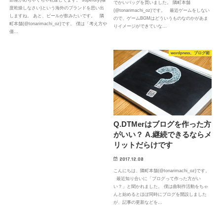
でかいバッグを買いました。 隣町本舗
度乾燥しなさい)という海外のブランドを思い出
(@tonarimachi_oz)です。 最近ゲームをしない
しますね。 あと、ビールが飲みたいです。 隣
ので、ゲームBGMはどういうものなのかがあま
町本舗(@tonarimachi_oz)です。 僕は「考え方や
りイメージができていな…
価…
wordpress、ブログ術
Q.DTMerはブログを作った方
がいい？ A.継続できるならメ
リットだらけです
2017.12.08
こんにちは、隣町本舗(@tonarimachi_oz)です。
最近知り合いに「ブログって作った方がい
い？」と聞かれました。 僕は曲制作活動をちゃ
んと始めるとほぼ同時にブログを開設しました
が、記事の更新などを…