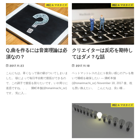
雑記 & マネタイズ
雑記 & マネタイズ
Q,曲を作るには音楽理論は必
クリエイターは反応を期待し
須なの？
てはダメ？な話
2017.11.23
2017.11.18
こんにちは。寒くなって咳の癖がついてしまいま
ベットマットレスの上に１枚良い感じのアレを敷
した。 咳によって毎日半自動で腹筋ができるの
いて睡眠を確保したい — 隣町本舗
で、この調子で腹筋を割りたいです。いや周りに
(@tonarimachi_oz) November 18, 2017 後、枕
迷惑ですね、、、 隣町本舗(@tonarimachi_oz)
も買い換えたい。 こんにちは、良い睡…
です。 気に入…
雑記 & マネタイズ