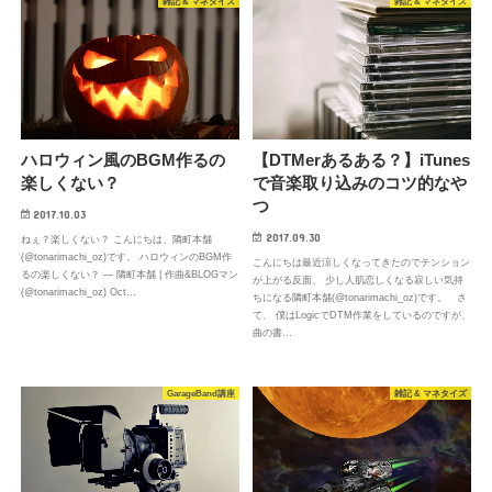
雑記 & マネタイズ
雑記 & マネタイズ
ハロウィン風のBGM作るの
【DTMerあるある？】iTunes
楽しくない？
で音楽取り込みのコツ的なや
つ
2017.10.03
2017.09.30
ねぇ？楽しくない？ こんにちは、隣町本舗
(@tonarimachi_oz)です。 ハロウィンのBGM作
こんにちは最近涼しくなってきたのでテンション
るの楽しくない？ — 隣町本舗 | 作曲&BLOGマン
が上がる反面、 少し人肌恋しくなる寂しい気持
(@tonarimachi_oz) Oct…
ちになる隣町本舗(@tonarimachi_oz)です。 さ
て、 僕はLogicでDTM作業をしているのですが、
曲の書…
GarageBand講座
雑記 & マネタイズ