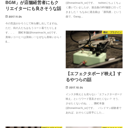
BGM」が店舗経営者にもク
(@tonarimachi_oz)です。 twitterにちょくちょ
リエイターにも良さそうな話
く書いていましたが、過去曲のMV撮影に行って
きました！ ちなみに過去曲は 「蜃気楼」という
2017.11.04
曲で、Garag…
今の気温がかろうじて秋を醸し出してますね。
ただ、街の人たちはもうコート着てたりしま
機材、プラグイン
す、、、 隣町本舗(@tonarimachi_oz)です。
美味いコーヒーは美味い！なぜなら美味いから！
&…
【エフェクタボード映え】す
るやつらの話
2017.10.06
インスタ映えとも劣らない「エフェクターボード
映え」というワード普及させたくない？ そう、
させたくないのね、、、隣町本舗
(@tonarimachi_oz)です。 バンドマン経験者で
あれば、おそらくは皆手にした…