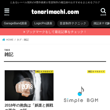
とあるレーベル契約の6畳作曲家が音楽制作の備忘録やおすすめをまとめるブログ
tonarimachi.com
menu
search
GarageBand講座
LogicPro講座
音楽制作テクニック
雑記&マネ
ブックマークをして最近記事をチェック！
HOME
タグ : 雑記
雑記
雑記 & マネタイズ
雑記 & マネタイズ
2018年の抱負は「娯楽と挑戦