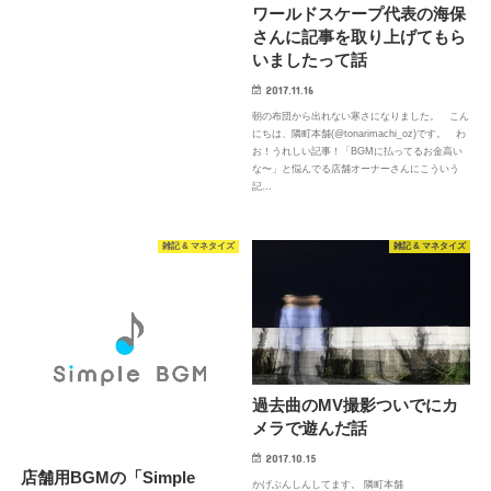
ワールドスケープ代表の海保
さんに記事を取り上げてもら
いましたって話
2017.11.16
朝の布団から出れない寒さになりました。 こん
にちは、隣町本舗(@tonarimachi_oz)です。 わ
お！うれしい記事！「BGMに払ってるお金高い
な〜」と悩んでる店舗オーナーさんにこういう
記…
雑記 & マネタイズ
雑記 & マネタイズ
過去曲のMV撮影ついでにカ
メラで遊んだ話
2017.10.15
店舗用BGMの「Simple
かげぶんしんしてます。 隣町本舗